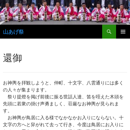
コ
ン
テ
ン
検
ツ
山あげ祭
索
へ
メインメ
ス
ニュー
キ
還御
ッ
プ
お神輿を拝観しようと、仲町、十文字、八雲通りには多く
の人々が集まります。
祭り提燈を掲げ前後に振る世話人達、笛を咥えた木頭を
先頭に若衆の掛け声勇ましく、荘厳なお神輿が見られま
す。
お神輿が鳥居に入る様でなかなかお入りにならない。十
文字の方へと舁がれて去って行き、今度は鳥居にお入りに