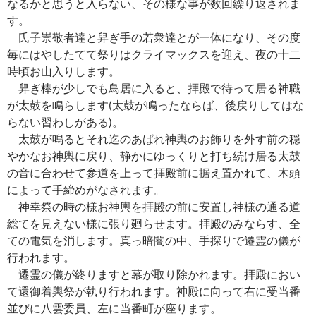
なるかと思うと入らない、その様な事が数回繰り返されま
す。
氏子崇敬者達と舁ぎ手の若衆達とが一体になり、その度
毎にはやしたてて祭りはクライマックスを迎え、夜の十二
時頃お山入りします。
舁ぎ棒が少しでも鳥居に入ると、拝殿で待って居る神職
が太鼓を鳴らします(太鼓が鳴ったならば、後戻りしてはな
らない習わしがある)。
太鼓が鳴るとそれ迄のあばれ神輿のお飾りを外す前の穏
やかなお神輿に戻り、静かにゆっくりと打ち続け居る太鼓
の音に合わせて参道を上って拝殿前に据え置かれて、木頭
によって手締めがなされます。
神幸祭の時の様お神輿を拝殿の前に安置し神様の通る道
総てを見えない様に張り廻らせます。拝殿のみならす、全
ての電気を消します。真っ暗闇の中、手探りで遷霊の儀が
行われます。
遷霊の儀が終りますと幕が取り除かれます。拝殿におい
て還御着輿祭が執り行われます。神殿に向って右に受当番
並びに八雲委員、左に当番町が座ります。