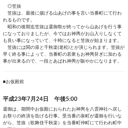
◎笠抜
笠抜は、最後に揚げる山あげの事を言い当番町にて行わ
れるものです。
昭和の後期迄笠抜は還御祭が終ってから山あげを行う事
になっておりましたが、今ではお神輿がお山入りしなくて
も良い事になっていて、十時になると笠抜が始まります。
笠抜には関の扉と千秋楽(老松)とが演じられます。笠抜が
早く終る事によって、当番町の若衆もお神輿舁ぎに加わる
事が出来るので、一段とあばれ神輿が賑やかになります。
■
お仮殿前
平成23年7月24日 午後5:00
還御は、期間中お仮殿におられたお神輿を八雲神社へ戻し
お祭りの終演を告げる行事。受当番の泉町が還御を行いな
がら、笠抜（歌舞伎千秋楽）を当番町仲町にて行われ町中