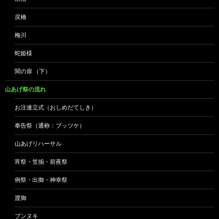
戻橋
梅川
蛇姫様
関の扉 （下）
山あげ祭の流れ
お注連立式（おしめだてしき）
奉告祭（通称：ブッツケ）
山あげリハーサル
宵祭・笠揃・前夜祭
例祭・出御・神幸祭
渡御
ブンヌキ