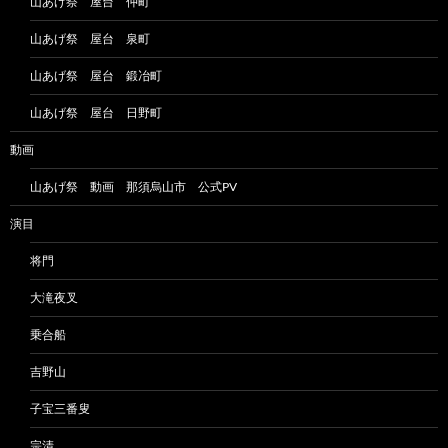
山あげ祭 屋台 仲町
山あげ祭 屋台 泉町
山あげ祭 屋台 鍛冶町
山あげ祭 屋台 日野町
動画
山あげ祭 動画 那須烏山市 公式PV
演目
将門
大滝夜叉
乗合船
吉野山
子宝三番叟
宗清