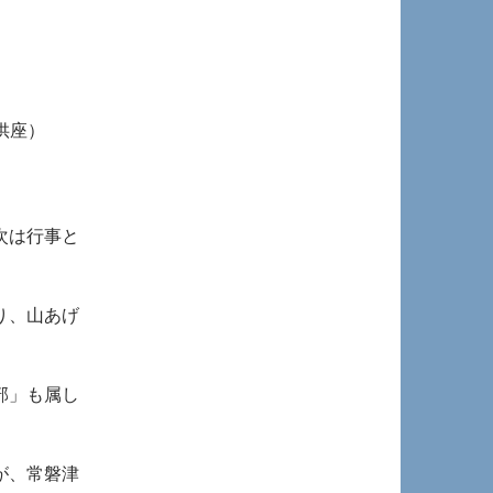
供座）
。
次は行事と
り、山あげ
部」も属し
が、常磐津