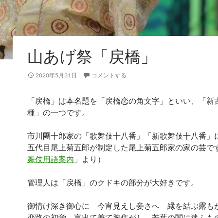
山あげ祭「戻橋」
2020年5月31日
コメントする
「戻橋」は本名題を「戻橋恋の角文字」といい、「新
種」の一つです。
市川團十郎家の「歌舞伎十八番」「新歌舞伎十八番」
五代目尾上菊五郎が制定した尾上菊五郎家の家の芸で
舞伎用語案内
」より）
管理人は「戻橋」のクドキの部分が大好きです。
御情け深き御心に 今宵見えし妾さへ 縁を結ぶ露も
恋路の初蛍 言出て兼て胸焦がし 若葉の闇に迷ふも