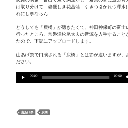
は取り分けて 姿優しき花菖蒲 引きつ引かれつ澤水
れにし事ならん
どうしても「戻橋」が聴きたくて、神田神保町の富士
行ったところ、常磐津松尾太夫の音源を入手すること
たので、下記にアップロードします。
山あげ祭で口演される「戻橋」とは節が違いますが、
ださい。
音
00:00
00:00
声
プ
レ
ー
ヤ
山あげ祭
戻橋
ー