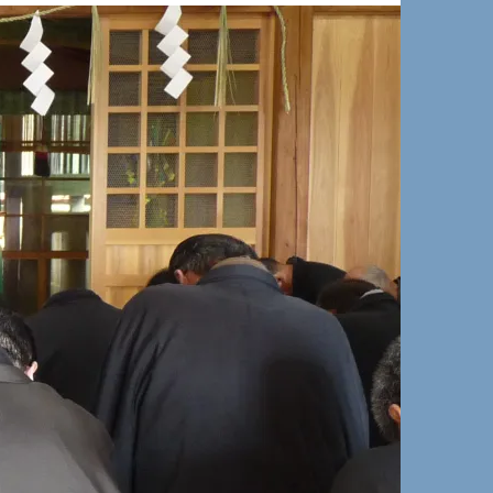
は
上
下
矢
印
キ
ー
を
使
っ
て
く
だ
さ
い。