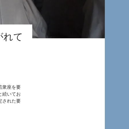
がれて
。
若衆座を要
と続いてお
定された要