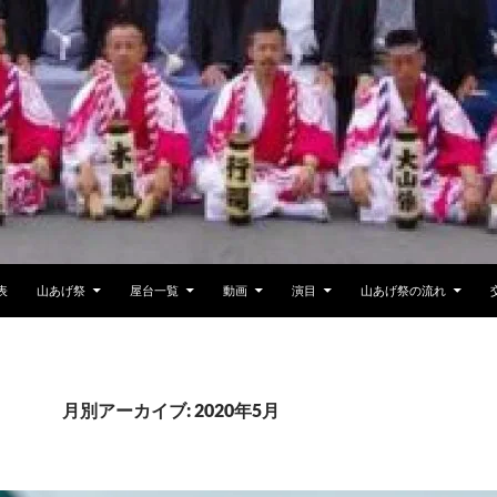
表
山あげ祭
屋台一覧
動画
演目
山あげ祭の流れ
月別アーカイブ: 2020年5月