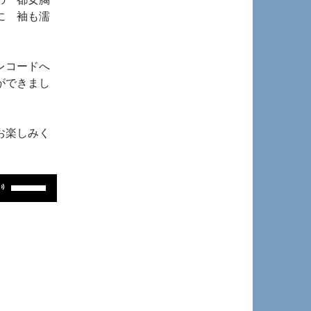
に 袖も濡
レコードへ
ができまし
お楽しみく
ボ
リ
ュ
ー
ム
調
節
に