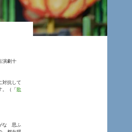
古演劇十
に対抗して
す。（「
歌
がな 思ふ
の 都女臈