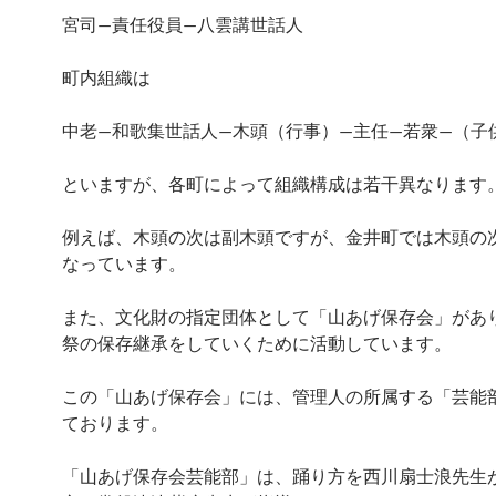
宮司—責任役員—八雲講世話人
町内組織は
中老—和歌集世話人—木頭（行事）—主任—若衆—（子
といますが、各町によって組織構成は若干異なります
例えば、木頭の次は副木頭ですが、金井町では木頭の
なっています。
また、文化財の指定団体として「山あげ保存会」があ
祭の保存継承をしていくために活動しています。
この「山あげ保存会」には、管理人の所属する「芸能
ております。
「山あげ保存会芸能部」は、踊り方を西川扇士浪先生