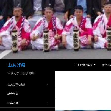
コ
ン
テ
ン
ツ
へ
ス
キ
ッ
プ
検
山あげ祭
山あげ祭-縁起
総合年
索
雀さえずる那須烏山
山あげ祭-縁起
総合年表
山あげ祭