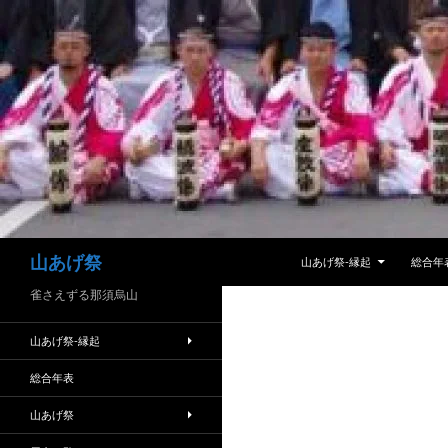
コ
ン
テ
ン
ツ
へ
ス
キ
ッ
プ
検
山あげ祭
山あげ祭-縁起
総合年
索
雀さえずる那須烏山
山あげ祭-縁起
総合年表
山あげ祭