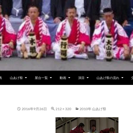
表
山あげ祭
屋台一覧
動画
演目
山あげ祭の流れ
2016年9月26日
212 × 320
2010年 山あげ祭