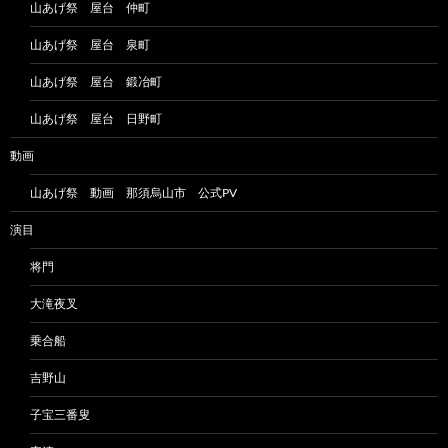
山あげ祭 屋台 仲町
山あげ祭 屋台 泉町
山あげ祭 屋台 鍛冶町
山あげ祭 屋台 日野町
動画
山あげ祭 動画 那須烏山市 公式PV
演目
将門
大滝夜叉
乗合船
吉野山
子宝三番叟