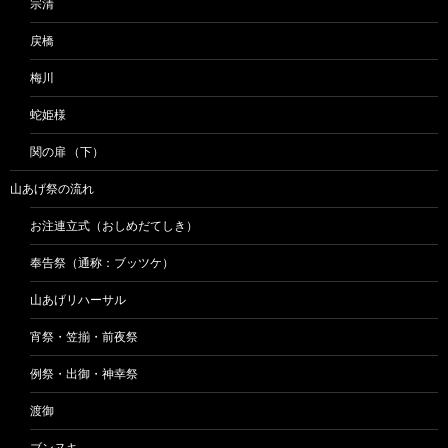
宗清
戻橋
梅川
蛇姫様
関の扉 （下）
山あげ祭の流れ
お注連立式（おしめだてしき）
奉告祭（通称：ブッツケ）
山あげリハーサル
宵祭・笠揃・前夜祭
例祭・出御・神幸祭
渡御
ブンヌキ