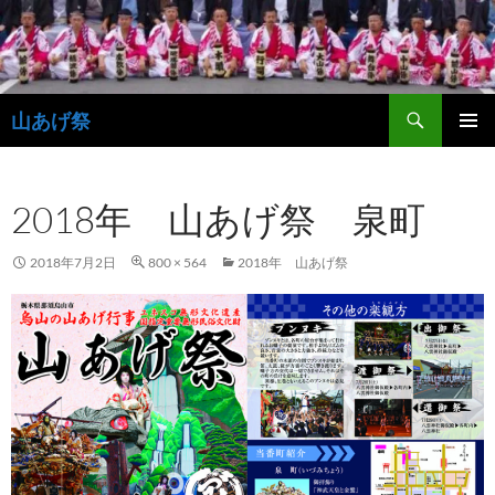
コ
ン
テ
ン
検
ツ
山あげ祭
索
へ
メインメ
ス
ニュー
キ
2018年 山あげ祭 泉町
ッ
プ
2018年7月2日
800 × 564
2018年 山あげ祭