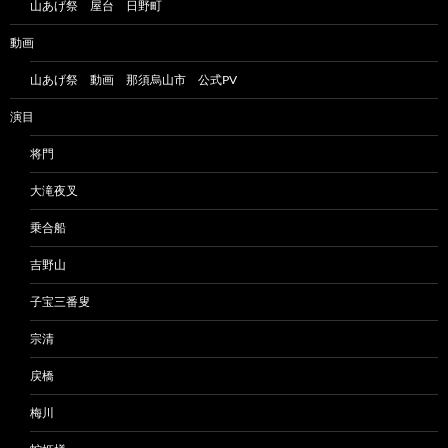
山あげ祭 屋台 日野町
動画
山あげ祭 動画 那須烏山市 公式PV
演目
将門
大滝夜叉
乗合船
吉野山
子宝三番叟
宗清
戻橋
梅川