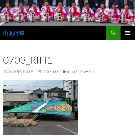
コ
ン
テ
ン
検
ツ
山あげ祭
索
へ
メインメ
ス
ニュー
キ
0703_RIH1
ッ
プ
2016年9月22日
250 × 188
山あげリハーサル