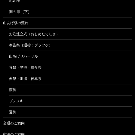
蛇姫様
関の扉 （下）
山あげ祭の流れ
お注連立式（おしめだてしき）
奉告祭（通称：ブッツケ）
山あげリハーサル
宵祭・笠揃・前夜祭
例祭・出御・神幸祭
渡御
ブンヌキ
還御
交通のご案内
宿泊のご案内