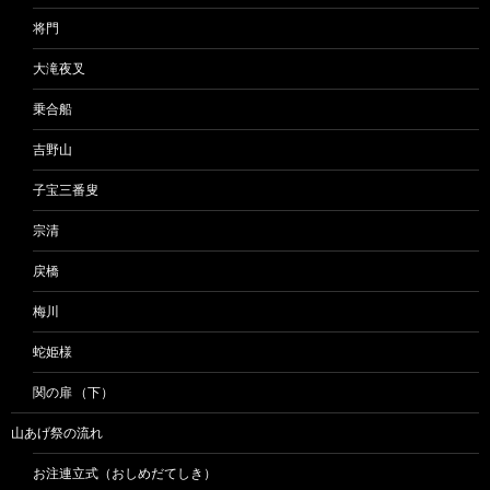
将門
大滝夜叉
乗合船
吉野山
子宝三番叟
宗清
戻橋
梅川
蛇姫様
関の扉 （下）
山あげ祭の流れ
お注連立式（おしめだてしき）