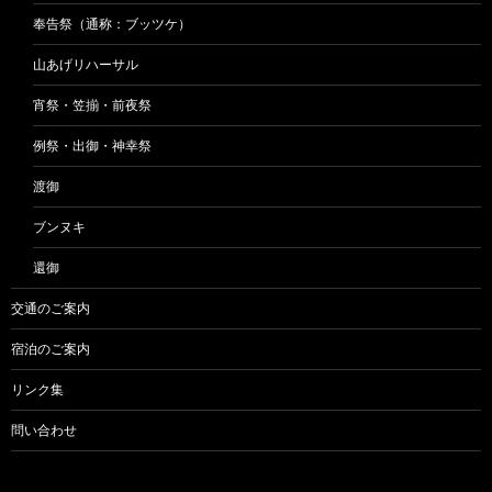
奉告祭（通称：ブッツケ）
山あげリハーサル
宵祭・笠揃・前夜祭
例祭・出御・神幸祭
渡御
ブンヌキ
還御
交通のご案内
宿泊のご案内
リンク集
問い合わせ