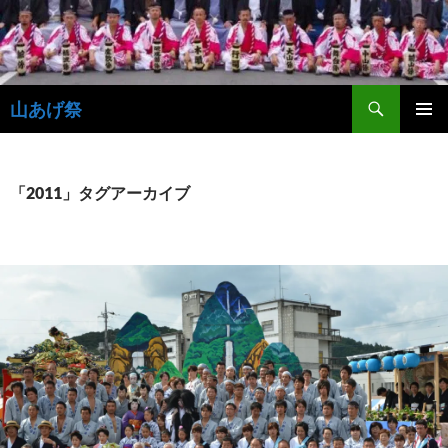
コ
ン
テ
ン
検
ツ
山あげ祭
索
へ
メインメ
ス
ニュー
キ
「2011」タグアーカイブ
ッ
プ