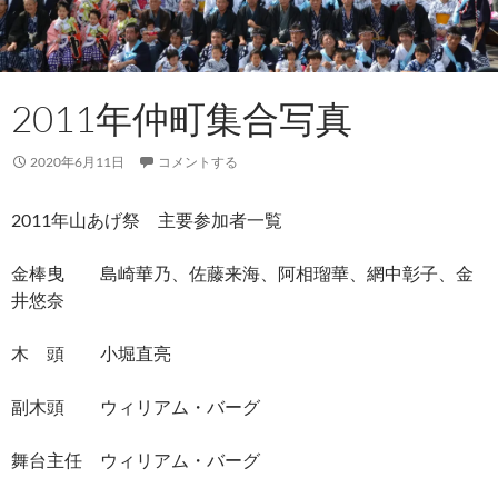
2011年仲町集合写真
2020年6月11日
コメントする
2011年山あげ祭 主要参加者一覧
金棒曳 島崎華乃、佐藤来海、阿相瑠華、網中彰子、金
井悠奈
木 頭 小堀直亮
副木頭 ウィリアム・バーグ
舞台主任 ウィリアム・バーグ