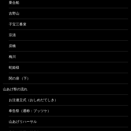
乗合船
吉野山
子宝三番叟
宗清
戻橋
梅川
蛇姫様
関の扉 （下）
山あげ祭の流れ
お注連立式（おしめだてしき）
奉告祭（通称：ブッツケ）
山あげリハーサル