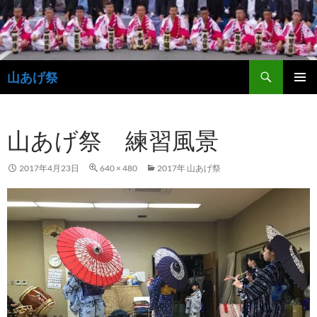
コ
ン
テ
ン
検
ツ
山あげ祭
索
へ
メインメ
ス
ニュー
キ
山あげ祭 練習風景
ッ
プ
2017年4月23日
640 × 480
2017年 山あげ祭